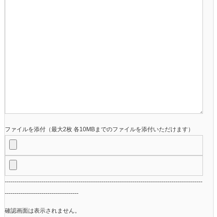
ファイルを添付（最大2枚 各10MBまでのファイルを添付いただけます）
------------------------------------------------------------------------------------------------------
--------------------------------------
確認画面は表示されません。